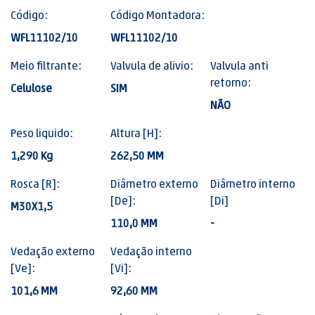
Código:
Código Montadora:
WFL11102/10
WFL11102/10
Meio filtrante:
Valvula de alivio:
Valvula anti
retorno:
Celulose
SIM
NÃO
Peso liquido:
Altura [H]:
1,290 Kg
262,50 MM
Rosca [R]:
Diâmetro externo
Diâmetro interno
[De]:
[Di]
M30X1,5
110,0 MM
-
Vedação externo
Vedação interno
[Ve]:
[Vi]:
101,6 MM
92,60 MM