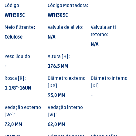
Código:
Código Montadora:
WFH305C
WFH305C
Meio filtrante:
Valvula de alivio:
Valvula anti
retorno:
Celulose
N/A
N/A
Peso liquido:
Altura [H]:
-
176,5 MM
Rosca [R]:
Diâmetro externo
Diâmetro interno
[De]:
[Di]
1.1/8"-16UN
95,0 MM
-
Vedação externo
Vedação interno
[Ve]:
[Vi]:
72,0 MM
62,0 MM